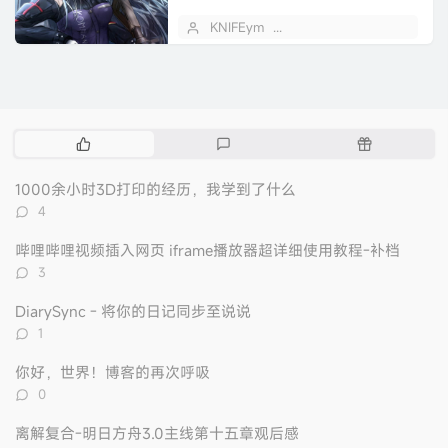
是python3/pip3
KNIFEym
2025 年 07 月 31 日
热
最
随
门
新
机
文
评
文
1000余小时3D打印的经历，我学到了什么
章
论
章
评
4
论
数：
哔哩哔哩视频插入网页 iframe播放器超详细使用教程-补档
评
3
论
数：
DiarySync - 将你的日记同步至说说
评
1
论
数：
你好，世界！博客的再次呼吸
评
0
论
数：
离解复合-明日方舟3.0主线第十五章观后感