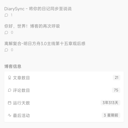
论
数：
DiarySync - 将你的日记同步至说说
评
1
论
数：
你好，世界！博客的再次呼吸
评
0
论
数：
离解复合-明日方舟3.0主线第十五章观后感
评
0
论
数：
博客信息
文章数目
21
评论数目
75
运行天数
3年313天
最后活动
3 星期前