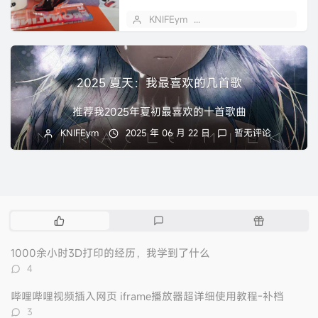
KNIFEym
2025 年 07 月 22 日
2025 夏天：我最喜欢的几首歌
推荐我2025年夏初最喜欢的十首歌曲
KNIFEym
2025 年 06 月 22 日
暂无评论
热
最
随
门
新
机
文
评
文
1000余小时3D打印的经历，我学到了什么
章
论
章
评
4
论
数：
哔哩哔哩视频插入网页 iframe播放器超详细使用教程-补档
评
3