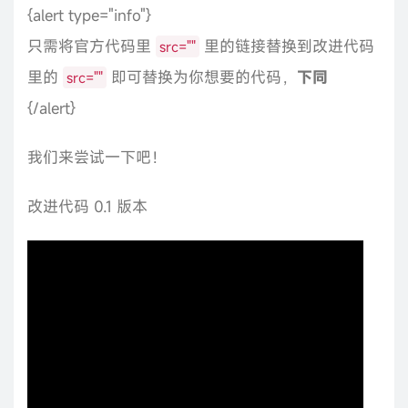
{alert type="info"}
只需将官方代码里
里的链接替换到改进代码
src=""
里的
即可替换为你想要的代码，
下同
src=""
{/alert}
我们来尝试一下吧！
改进代码 0.1 版本