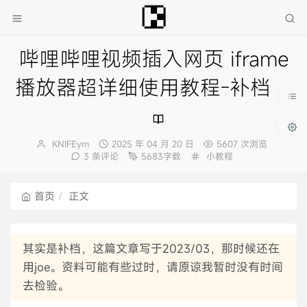
哔哩哔哩视频插入网页 iframe
播放器超详细使用教程-补档
博
发
KNIFEym
2025 年 04 月 20 日
5607 次浏览
主：
布
分
3 条评论
5683字数
小教程
时
类：
间：
首页
正文
其实是补档，这篇文章写于2023/03，那时候还在
用joe。资料可能有些过时，请原谅我暂时没有时间
去检验。