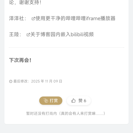
论，谢谢支持！
泽泽社：
使用更干净的哔哩哔哩iframe播放器
王陸：
关于博客园内嵌入bilibili视频
下次再会！
最后修改：2025 年 11 月 09 日
打赏
赞
6
暂时还没有打尚内（真的会有人来打赏嘛……）