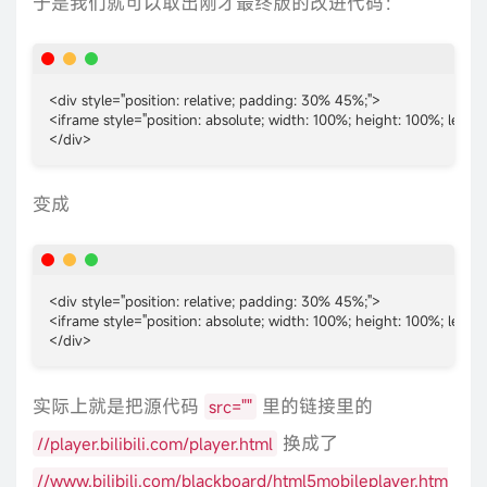
于是我们就可以取出刚才最终版的改进代码：
<div style="position: relative; padding: 30% 45%;">

<iframe style="position: absolute; width: 100%; height: 100%; lef
</div>
变成
<div style="position: relative; padding: 30% 45%;">

<iframe style="position: absolute; width: 100%; height: 100%; le
</div>
实际上就是把源代码
里的链接里的
src=""
换成了
//player.bilibili.com/player.html
//www.bilibili.com/blackboard/html5mobileplayer.htm