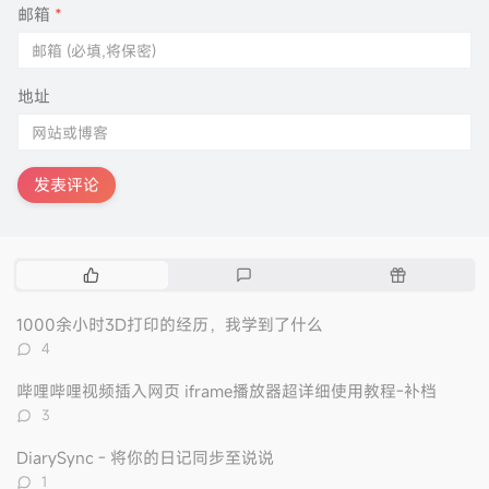
邮箱
*
地址
发表评论
热
最
随
门
新
机
文
评
文
1000余小时3D打印的经历，我学到了什么
章
论
章
评
4
论
数：
哔哩哔哩视频插入网页 iframe播放器超详细使用教程-补档
评
3
论
数：
DiarySync - 将你的日记同步至说说
评
1