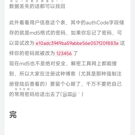
所以一定要定期备份！！
数据丢失的话都可以找回
此外看看用户信息这个表，其中的authCode字段储
存的就是md5格式的密码，如果你忘记了密码，可
以尝试改为
这
e10adc3949ba59abbe56e057f20f883e
样你的密码就被改为
了
123456
现在md5也不是绝对安全，解密工具网上都能搜
到，所以大家在注册这种博客（尤其是那种强制注
册登陆后查看的）要留个心眼了，千万不要把自己
全平台统一
的
常用密码
给送出去了(´இ皿இ｀)
完