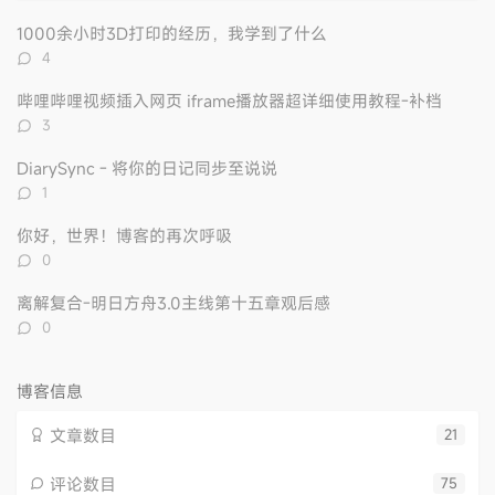
门
新
机
文
评
文
1000余小时3D打印的经历，我学到了什么
章
论
章
评
4
论
数：
哔哩哔哩视频插入网页 iframe播放器超详细使用教程-补档
评
3
论
数：
DiarySync - 将你的日记同步至说说
评
1
论
数：
你好，世界！博客的再次呼吸
评
0
论
数：
离解复合-明日方舟3.0主线第十五章观后感
评
0
论
数：
博客信息
文章数目
21
评论数目
75