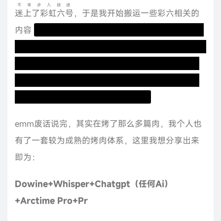
不幸步入歧途
迷上了彩虹六号
，于是我开始搬运一些彩六相关的
内容
不得不说，选对题材是很重要的，像我之前很
早烤的fnaf题材由于粉丝基数大即使我翻译的并不咋
地但依然爆火，反而由于彩六在国内低迷的热度可
以看到我搬运的几个彩六相关的视频即使在油管上
有百万播放在国内播放量却十分低下
emm废话说完，其实在烤了那么多篇肉，我个人也
有了一套较为成熟的烤肉体系，这里我想分享出来
即为：
Dowine+Whisper+Chatgpt（任何Ai）
+Arctime Pro+Pr