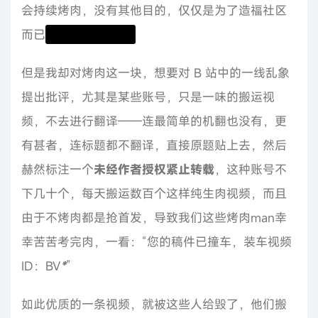
会持续烤肉，没有其他目的，仅仅是为了造福社区
而已
还有赚一点硬币
但是我却对烤肉这一块，想要对 B 站中的一线乱象
提出批评，尤其是某些账号，只是一味的搬运视
频，不去进行翻译——连最简单的机翻也没有，更
有甚者，连标题都不翻译，直接原题贴上去，然后
赫然标注一个
未经作者授权紧止转载
，这种账号不
下几十个，每天搬运数百个这样纯生肉视频，而且
由于不烤肉都是抢首发，导致我们这些烤肉man幸
幸苦苦考完肉，一看：“您的稿件已撞车，装车视频
ID：BV
*
”
如此优质的一条视频，就被这些人给毁了，他们搬