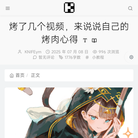
烤了几个视频，来说说自己的
烤肉心得
博
发
KNIFEym
2025 年 07 月 08 日
996 次浏览
主：
布
分
暂无评论
1776字数
小教程
时
类：
间：
首页
正文