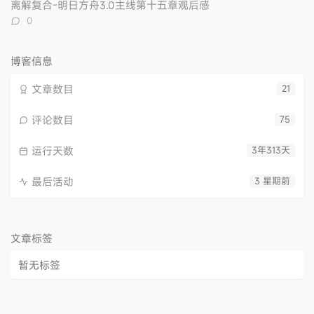
数：
离解复合-明日方舟3.0主线第十五章观后感
评
0
论
数：
博客信息
文章数目
21
评论数目
75
运行天数
3年313天
最后活动
3 星期前
文章标签
暂无标签