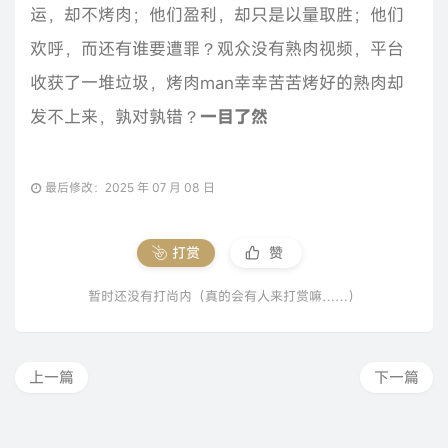
运，却不烤肉；他们盈利，却只是以量取胜；他们
欢呼，而还有谁要遭罪？观众没有熟肉视频，平台
收获了一堆垃圾，烤肉man幸幸苦苦烤好的熟肉却
发不上来，孰对孰错？
一目了然
最后修改：2025 年 07 月 08 日
打赏
赞
暂时还没有打尚内（真的会有人来打赏嘛……）
上一篇
下一篇