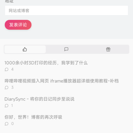
地址
发表评论
热
最
随
门
新
机
文
评
文
1000余小时3D打印的经历，我学到了什么
章
论
章
评
4
论
数：
哔哩哔哩视频插入网页 iframe播放器超详细使用教程-补档
评
3
论
数：
DiarySync - 将你的日记同步至说说
评
1
论
数：
你好，世界！博客的再次呼吸
评
0
论